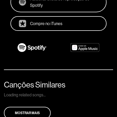
Spotify
Compre no iTunes
Canções Similares
Loading related songs...
MOSTRAR MAIS