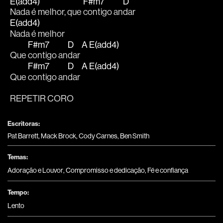
E(add4)
F#m7
D
Nada é melhor, que 
contigo an
dar
E(add4)
Nada é melhor
F#m7
D
A
E(add4)
Que 
contigo an
dar 
F#m7
D
A
E(add4)
Que 
contigo an
dar 
REPETIR CORO
Escritoras:
Pat Barrett, Mack Brock, Cody Carnes, Ben Smith
Temas:
Adoração e Louvor
,
Compromisso e dedicação
,
Fé e confiança
Tempo:
Lento