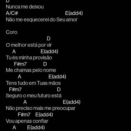
D
Nunca me deixou
A/C#
E(add4)
Não me esquecerei do Seu
 amor
Coro
D
O melhor está por 
vir
A
E(add4)
Tu 
és minha pro
visão
F#m7
D
Me 
chamas pelo 
nome
A
E(add4)
Tens 
tudo em Tuas 
mãos
F#m7
D
S
eguro o meu futuro es
tá
A
E(add4)
Não pre
ciso mais me preo
cupar
F#m7
E(add4)
Vou a
penas c
onfiar
A
E(add4)