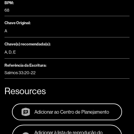
BPM:
68
Chave Original:
A
Chave(s) recomendada(s):
A
,
D
,
E
Referência da Escritura:
Salmos 33:20-22
Resources
Adicionar ao Centro de Planejamento
Adicionar à lista de reprodução do