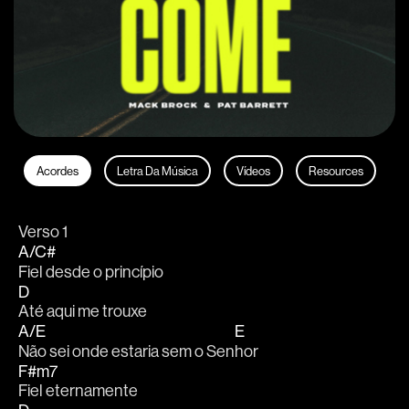
Acordes
Letra Da Música
Vídeos
Resources
Verso 1
A/C#
Fiel desde o princípio
D
Até aqui me trouxe
A/E
E
Não sei onde estaria sem o Sen
hor
F#m7
Fiel eternamente