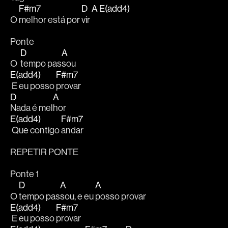
F#m7
D
A
E(add4)
O 
melhor está por 
vir 
Ponte
D
A
O  
tempo pas
sou 
E(add4)
F#m7
 E eu posso 
provar
D
A
Nada é mel
hor
E(add4)
F#m7
 Que contigo 
andar
REPETIR PONTE
Ponte 1
D
A
A
O 
tempo pas
sou, e eu 
posso provar
E(add4)
F#m7
 E eu posso 
provar