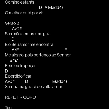
Co
migo e
starás
D
A
E(add4)
O melhor está por 
vir  
Verso 2
A/C#
Sua
 mão sempre me guia
D
E o 
Seu amor me encontra
A/E
E
Me 
alegro, pois pertenço ao Sen
hor
F#m7
E
i se eu tropeçar
D
E perdido ficar
A/C#
D
E(add4)
Sua luz me 
guiará de volta 
ao lar 
REPETIR CORO
Tag