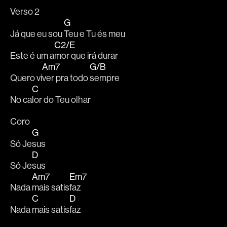
Verso 2 
G
Já que eu sou 
Teu e Tu és meu 
C2/E
Este é um a
mor que irá durar 
Am7
G/B
Quero vi
ver pra todo 
sempre 
C
No ca
lor do Teu olhar 
Coro 
G
Só Je
sus  
D
Só Je
sus 
Am7
Em7
Nada 
mais satis
faz 
C
D
Nada 
mais satis
faz 