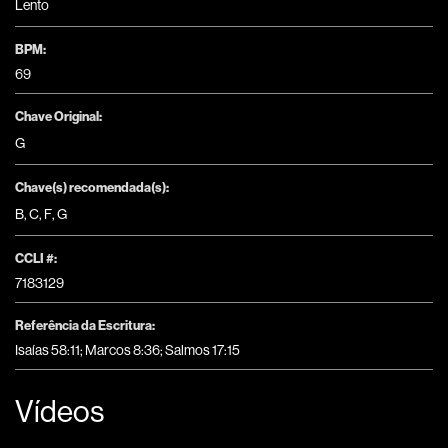
Lento
BPM:
69
Chave Original:
G
Chave(s) recomendada(s):
B
,
C
,
F
,
G
CCLI #:
7183129
Referência da Escritura:
Isaías 58:11; Marcos 8:36; Salmos 17:15
Vídeos