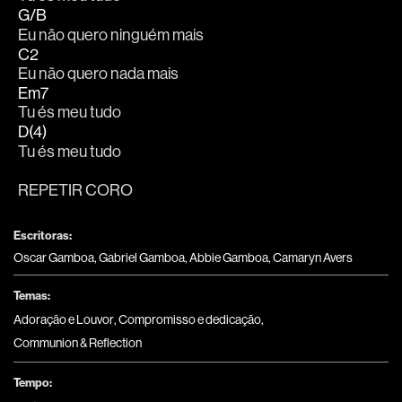
G/B
Eu não quero ninguém mais 
C2
Eu não quero nada mais 
Em7
Tu és meu tudo 
D(4)
Tu és meu tudo 
REPETIR CORO
Escritoras:
Oscar Gamboa, Gabriel Gamboa, Abbie Gamboa, Camaryn Avers
Temas:
Adoração e Louvor
,
Compromisso e dedicação
,
Communion & Reflection
Tempo: