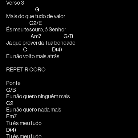
Verso 3 
G
Mais do que 
tudo de valor 
C2/E
És meu te
souro, ó Senhor 
Am7
G/B
Já que pro
vei da Tua bon
dade 
C
D(4)
Eu não 
volto mais at
rás  
REPETIR CORO
Ponte 
G/B
Eu não quero ninguém mais 
C2
Eu não quero nada mais 
Em7
Tu és meu tudo 
D(4)
Tu és meu tudo 