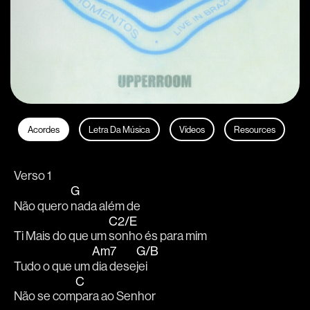
Acordes
Letra Da Música
Vídeos
Resources
Verso 1 
G
Não quero 
nada além de 
C2/E
Ti Mais do que um 
sonho és para mim 
Am7
G/B
Tudo o que um 
dia dese
jei 
C
Não se com
para ao Senhor 