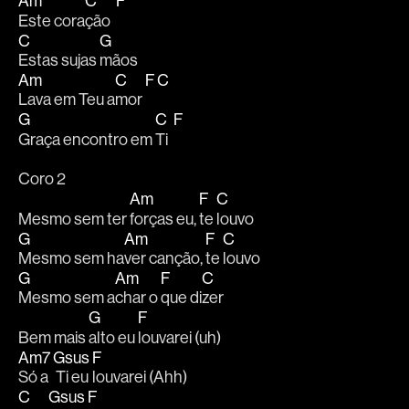
Am
C
F
Este cora
ção  
C
G
Estas sujas 
mãos 
Am
C
F
C
Lava em Teu a
mor 
G
C
F
Graça encontro em 
Ti  
Coro 2
Am
F
C
Mesmo sem ter 
forças eu, 
te 
louvo 
G
Am
F
C
Mesmo sem ha
ver canção, 
te 
louvo 
G
Am
F
C
Mesmo sem a
char o 
que di
zer 
G
F
Bem mais 
alto eu 
louvarei (uh) 
Am7
Gsus
F
Só a
 Ti eu 
louvarei (Ahh) 
C
Gsus
F