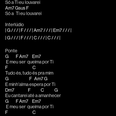
Só a
 Ti eu 
louvarei 
Am7
Gsus
F
Só a
 Ti eu 
louvarei  
Interlúdio
| G / / / | F / / / | Am7 / / / | Em7 / / / |
| G / / / | F / / / | C / / / | C / / / |
Ponte
G
F
Am7
Em7
 E me
u 
ser  qu
eima por Ti     
F
C
Tudo és, tudo 
és pra mim 
G
F
Am7
G
E minh'alma 
es
pera 
por Ti 
Dm7
F
C
G
Eu cantarei 
até a a
manhe
cer 
G
F
Am7
Em7
 E me
u 
ser  qu
eima por Ti     
F
C