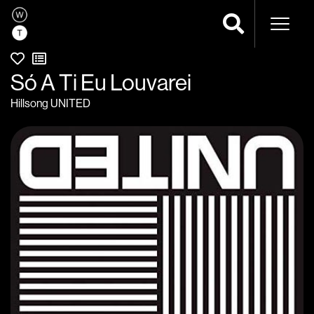
Naveg
Só A Ti Eu Louvarei
Hillsong UNITED