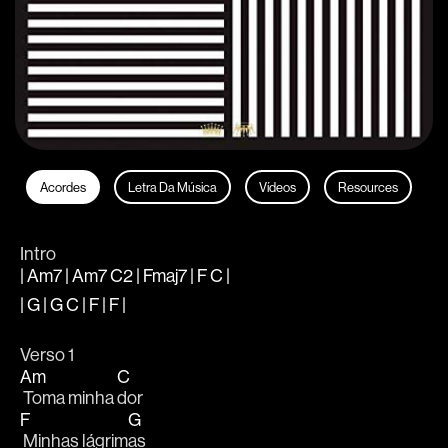
Acordes
Letra Da Música
Vídeos
Resources
Intro
| Am7 | Am7 C2 | Fmaj7 | F C |
| G | G C | F | F |
Verso 1
Am
C
 Toma minha 
dor 
F
G
 Minhas lágrim
as  