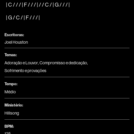
| C / / / | F / / / | / / C / | G / / / |
| G / C / | F / / / |
Escritoras:
Joel Houston
Temas:
Adoração e Louvor
,
Compromisso e dedicação
,
Sofrimento e provações
Tempo:
Médio
Ministério:
Hillsong
BPM:
125