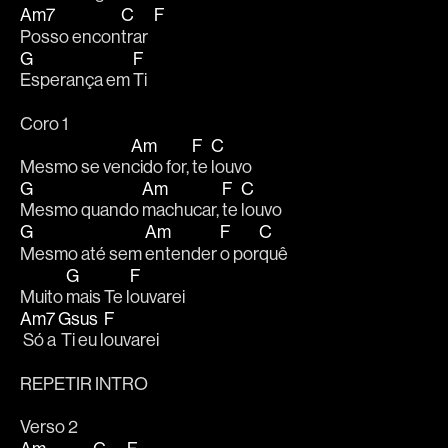
Am7
C
F
Posso encon
trar  
G
F
Esperança em 
Ti 
Coro 1
Am
F
C
Mesmo se ven
cido for, 
te 
louvo 
G
Am
F
C
Mesmo quando 
machucar, 
te 
louvo 
G
Am
F
C
Mesmo até sem 
entender 
o por
quê 
G
F
Muito 
mais Te l
ouvarei 
Am7
Gsus
F
 Só a
 Ti eu l
ouvarei 
REPETIR INTRO
Verso 2