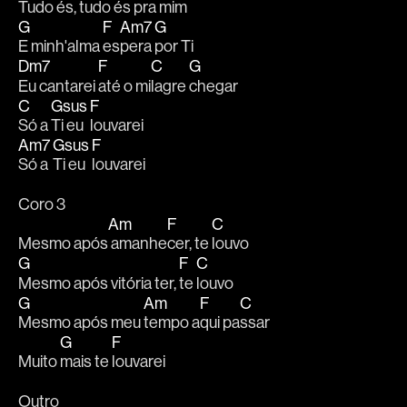
Tudo és, tudo 
és pra mim 
G
F
Am7
G
E minh'alma 
es
pera 
por Ti 
Dm7
F
C
G
Eu cantarei 
até o mi
lagre 
chegar
C
Gsus
F
Só a 
Ti eu 
louvarei 
Am7
Gsus
F
Só a 
Ti eu 
louvarei 
Coro 3
Am
F
C
Mesmo após
 amanhe
cer, te 
louvo 
G
F
C
Mesmo após vitória ter, 
te 
louvo 
G
Am
F
C
Mesmo após meu 
tempo a
qui pa
ssar  
G
F
Muito 
mais te 
louvarei 
Outro