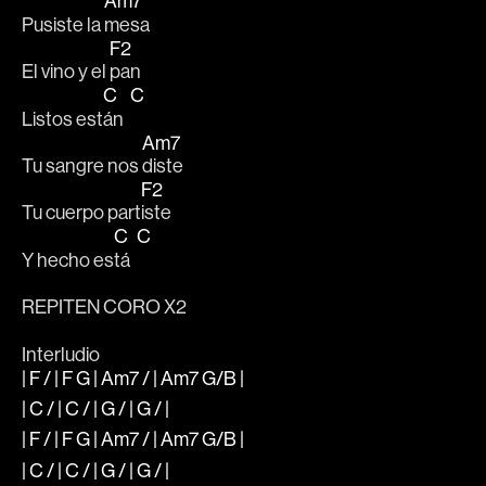
Am7
Pusiste la 
mesa 
F2
El vino y el 
pan
C
C
Listos est
án  
Am7
Tu sangre nos 
diste 
F2
Tu cuerpo part
iste
C
C
Y hecho es
tá  
REPITEN CORO X2
Interludio
| F / | F G | Am7 / | Am7 G/B |
| C / | C / | G / | G / |
| F / | F G | Am7 / | Am7 G/B |
| C / | C / | G / | G / |