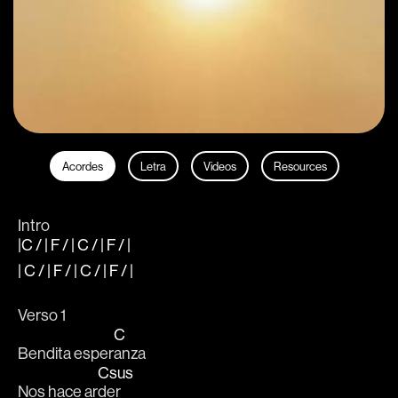
Acordes
Letra
Videos
Resources
Intro
|C / | F / | C / | F / |
| C / | F / | C / | F / |
Verso 1
C
Bendita esper
anza 
Csus
Nos hace ar
der