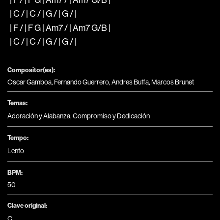
| C / | C / | G / | G / |
| F / | F G | Am7 / | Am7 G/B |
| C / | C / | G / | G / |
Compositor(es):
Oscar Gamboa, Fernando Guerrero, Andres Buffa, Marcos Brunet
Temas:
Adoración y Alabanza
,
Compromiso y Dedicación
Tempo:
Lento
BPM:
50
Clave original:
C