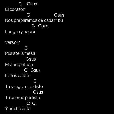
C
Csus
El cora
zón  
C
Csus
Nos prepar
amos de cada 
tribu
C
Csus
Lengua y naci
ón  
Verso 2
C
Pusiste la 
mesa 
Csus
El vino y el 
pan
C
Csus
Listos est
án  
C
Tu sangre nos 
diste 
Csus
Tu cuerpo part
iste
C
C
Y hecho es
tá  