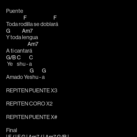
Puente
F
F
Toda ro
dilla se dobla
rá 
G
Am7
Y toda 
lengua 
Am7
A ti canta
rá 
G/B
C
C
 Ye
shu - 
a 
G
G
Amado Ye
shu - 
a
REPITEN PUENTE X3
REPITEN CORO X2
REPITEN PUENTE X#
Final
| F / | F G | Am7 / | Am7 G/B |