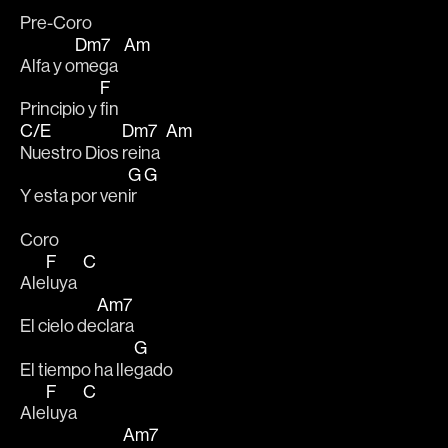
Pre-Coro
Dm7
Am
Alfa y o
mega  
F
Principio y 
fin 
C/E
Dm7
Am
Nuestro Dios 
reina  
G
G
Y esta por ven
ir  
Coro
F
C
Ale
luya  
Am7
El cielo de
clara 
G
El tiempo ha lle
gado 
F
C
Ale
luya  
Am7