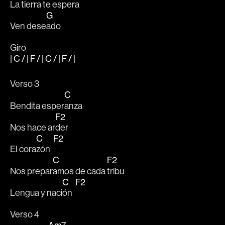
La tierra te es
pera
G
Ven dese
ado
Giro
| C / | F / | C / | F / |
Verso 3
C
Bendita esper
anza 
F2
Nos hace ar
der
C
F2
El cora
zón  
C
F2
Nos prepar
amos de cada 
tribu
C
F2
Lengua y naci
ón  
Verso 4