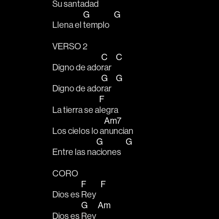
Su santa
dad
G
G
Llena el 
templo   
VERSO 2
C
C
Digno de ado
rar   
G
G
Digno de ado
rar   
F
La tierra se a
legra
Am7
Los cielos lo a
nuncian
G
G
Entre las na
ciones   
CORO
F
F
Dios es 
Rey   
G
Am
Dios es 
Rey 