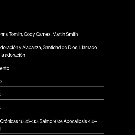
hris Tomlin, Cody Carnes, Martin Smith
doración y Alabanza
,
Santidad de Dios
,
Llamado
 la adoración
ento
3
C
C
 Crónicas 16:25–33; Salmo 97:9; Apocalipsis 4:8–
1