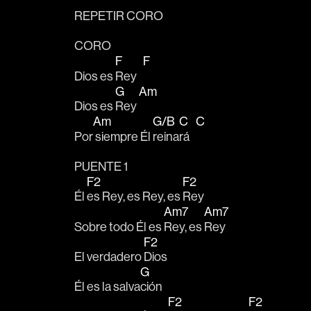
REPETIR CORO
CORO
F
F
Dios es 
Rey   
G
Am
Dios es 
Rey 
Am
G/B
C
C
Por
 siempre Él 
reina
rá   
PUENTE 1
F2
F2
Él 
es Rey, es Rey, es 
Rey
Am7
Am7
Sobre todo Él es 
Rey, es 
Rey
F2
El verdadero 
Dios
G
Él es la salva
ción
F2
F2