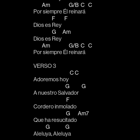
Am
G/B
C
C
Por
 siempre Él 
reina
rá   
F
F
Dios es 
Rey   
G
Am
Dios es 
Rey 
Am
G/B
C
C
Por
 siempre Él 
reina
rá   
VERSO 3
C
C
Adoremos hoy 
G
G
A nuestro Sal
vador   
F
Cordero inmo
lado
G
Am7
Que ha resuci
tado 
G
G
Alelu
ya, Alelu
ya  