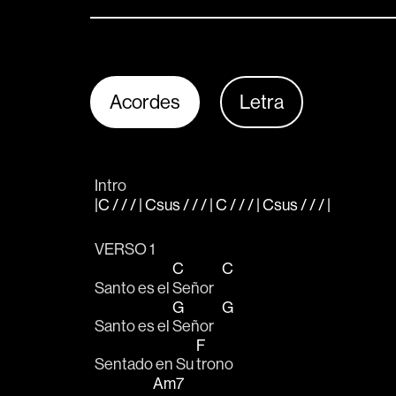
Acordes
Letra
Intro
|C / / / | Csus / / / | C / / / | Csus / / / |
VERSO 1
C
C
Santo es el 
Señor   
G
G
Santo es el 
Señor   
F
Sentado en Su 
trono
Am7