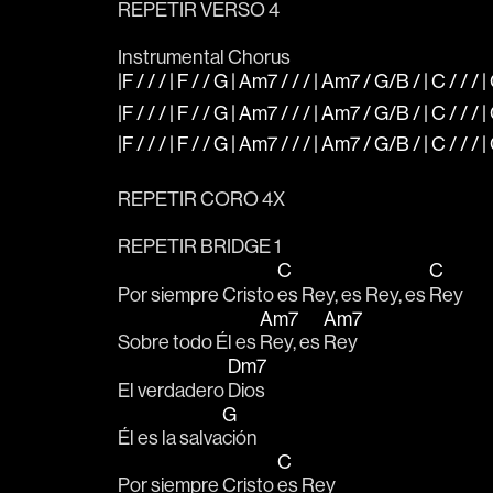
REPETIR VERSO 4
Instrumental Chorus
|F / / / | F / / G | Am7 / / / | Am7 / G/B / | C / / / 
|F / / / | F / / G | Am7 / / / | Am7 / G/B / | C / / / 
|F / / / | F / / G | Am7 / / / | Am7 / G/B / | C / / / | 
REPETIR CORO 4X
REPETIR BRIDGE 1
C
C
Por siempre Cristo 
es Rey, es Rey, es 
Rey
Am7
Am7
Sobre todo Él es 
Rey, es 
Rey
Dm7
El verdadero 
Dios
G
Él es la salva
ción
C
Por siempre Cristo 
es Rey