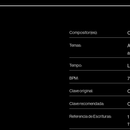
Compositor(es):
C
Temas:
A
a
Tempo:
L
BPM:
7
Clave original:
Clave recomendada:
Referencia de Escrituras:
1
1