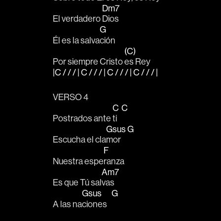
Dm7
El verdadero 
Dios
G
Él es la salva
ción
(C)
Por siempre Cristo 
es Rey  
|C / / / | C / / / | C / / / | C / / / |
VERSO 4
C
C
Postrados ante 
ti   
Gsus
G
Escucha el cla
mor   
F
Nuestra espe
ranza
Am7
Es que Tú sal
vas
Gsus
G
A las na
ciones   