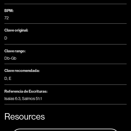
BPM:
72
Clave original:
D
Clave rango:
Db-Gb
Clave recomendada:
D
,
E
Referencia de Escrituras:
Isaías 6:3, Salmos 51:1
Resources