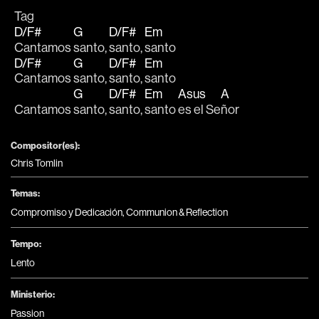
Tag
D/F#
G
D/F#
Em
Cantamos 
santo, 
santo, 
santo
D/F#
G
D/F#
Em
Cantamos 
santo, 
santo, 
santo
G
D/F#
Em
Asus
A
Cantamos 
santo, 
santo, 
santo 
es el Se
ñor
Compositor(es):
Chris Tomlin
Temas:
Compromiso y Dedicación
,
Communion & Reflection
Tempo:
Lento
Ministerio:
Passion