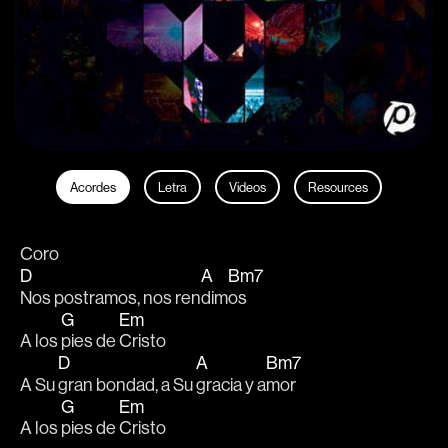
Acordes
Letra
Videos
Resources
Coro
D
A
Bm7
Nos postramos, nos ren
dim
os 
G
Em
A los 
pies de 
Cristo
D
A
Bm7
A Su 
gran bondad, a Su 
gracia y a
mor 
G
Em
A los 
pies de 
Cristo