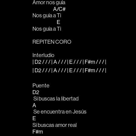
Amor nos 
guía
A/C#
Nos guía 
a Ti
E
Nos guía a 
Ti
REPITEN CORO
Interludio
| D2 / / / | A / / / | E / / / | F#m / / / |
| D2 / / / | A / / / | E / / / | F#m / / / |
Puente
D2
 Si buscas la libertad 
A
 Se encuentra en Jesús
E
Si buscas amor real
F#m