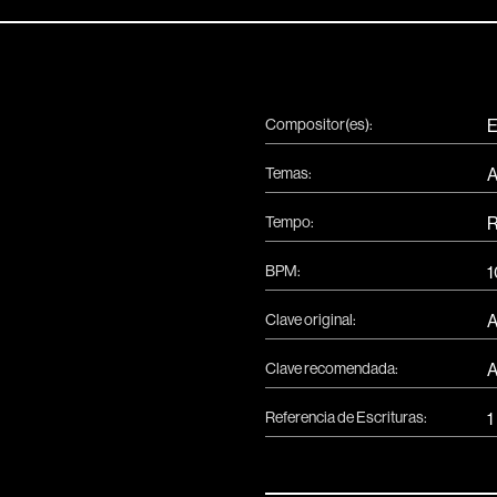
Compositor(es):
E
Temas:
A
Tempo:
R
BPM:
1
Clave original:
Clave recomendada:
Referencia de Escrituras:
1