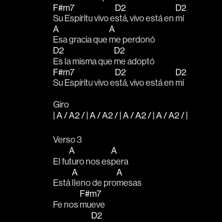
F#m7
D2
D2
Su Espíritu vivo e
stá, vivo está en 
mí
A
A
Esa gracia que 
me perdonó
D2
D2
Es la misma que 
me adoptó
F#m7
D2
D2
Su Espíritu vivo e
stá, vivo está en 
mí 
Giro
| A / A2 / | A / A2 / | A / A2 / | A / A2 / |
Verso 3
A
A
El fu
turo nos es
pera
A
A
Está 
lleno de pro
mesas
F#m7
Fe nos 
mueve
D2