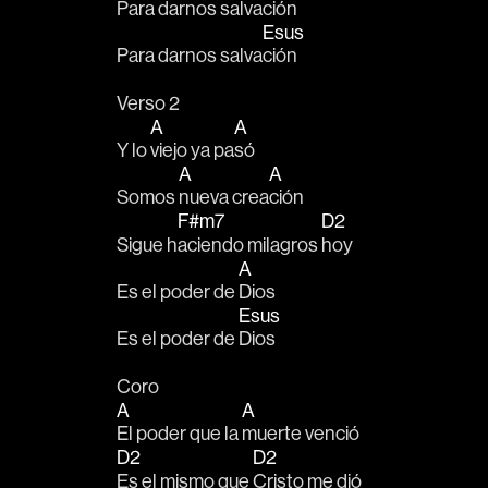
Para darnos salva
ción
Esus
Para darnos salva
ción
Verso 2
A
A
Y lo 
viejo ya pa
só
A
A
Somos 
nueva crea
ción
F#m7
D2
Sigue h
aciendo milagros 
hoy
A
Es el poder de 
Dios
Esus
Es el poder de 
Dios
Coro
A
A
El poder que la 
muerte venció
D2
D2
Es el mismo que 
Cristo me dió