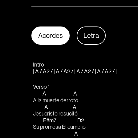
Acordes
Letra
Intro
| A / A2 / | A / A2 / | A / A2 / | A / A2 / |
Verso 1
A
A
A la 
muerte derro
tó 
A
A
Jesu
cristo resuci
tó
F#m7
D2
Su p
romesa Él cum
plió
A