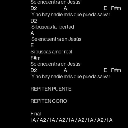
Se encuentra en Jesús
D2
A
E
F#m
 Y no hay nadie 
más que pueda sal
var 
D2
 Si buscas la libertad 
A
 Se encuentra en Jesús
E
Si buscas amor real
F#m
Se encuentra en Jesús
D2
A
E
F#m
 Y no hay nadie 
más que pueda sal
var 
REPITEN PUENTE 
REPITEN CORO
Final
| A / A2 / | A / A2 / | A / A2 / | A / A2 / | A |