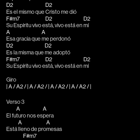
D2
D2
Es el mismo que 
Cristo me dió
F#m7
D2
D2
Su Espíritu vivo e
stá, vivo está en 
mí
A
A
Esa gracia que 
me perdonó
D2
D2
Es la misma que 
me adoptó
F#m7
D2
D2
Su Espíritu vivo e
stá, vivo está en 
mí 
Giro
| A / A2 / | A / A2 / | A / A2 / | A / A2 / |
Verso 3
A
A
El fu
turo nos es
pera
A
A
Está 
lleno de pro
mesas
F#m7