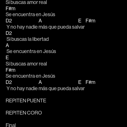
Si buscas amor real
F#m
Se encuentra en Jesús
D2
A
E
F#m
 Y no hay nadie 
más que pueda sal
var 
D2
 Si buscas la libertad 
A
 Se encuentra en Jesús
E
Si buscas amor real
F#m
Se encuentra en Jesús
D2
A
E
F#m
 Y no hay nadie 
más que pueda sal
var 
REPITEN PUENTE 
REPITEN CORO
Final