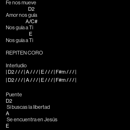
Fe nos 
mueve
D2
Amor nos 
guía
A/C#
Nos guía 
a Ti
E
Nos guía a 
Ti
REPITEN CORO
Interludio
| D2 / / / | A / / / | E / / / | F#m / / / |
| D2 / / / | A / / / | E / / / | F#m / / / |
Puente
D2
 Si buscas la libertad 
A
 Se encuentra en Jesús
E