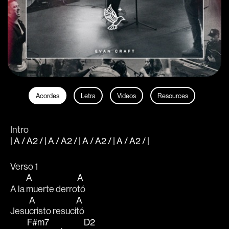
Acordes
Letra
Videos
Resources
Intro
| A / A2 / | A / A2 / | A / A2 / | A / A2 / |
Verso 1
A
A
A la 
muerte derro
tó 
A
A
Jesu
cristo resuci
tó
F#m7
D2