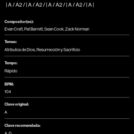
| A / A2 / | A / A2 / | A / A2 / | A / A2 / | A |
Compositor(es):
Evan Craft, Pat Barrett, Sean Cook, Zack Norman
Temas:
Atributos de Dios
,
Resurrección y Sacrificio
Tempo:
Rápido
BPM:
104
Clave original:
A
Clave recomendada:
A
,
D