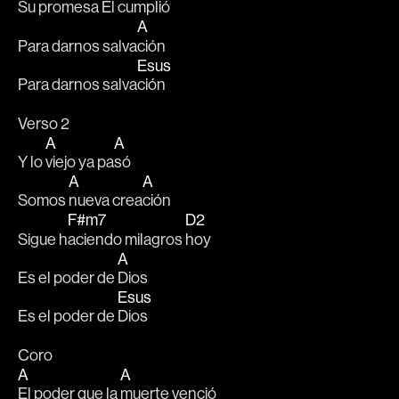
Su p
romesa Él cum
plió
A
Para darnos salva
ción
Esus
Para darnos salva
ción
Verso 2
A
A
Y lo 
viejo ya pa
só
A
A
Somos 
nueva crea
ción
F#m7
D2
Sigue h
aciendo milagros 
hoy
A
Es el poder de 
Dios
Esus
Es el poder de 
Dios
Coro
A
A
El poder que la 
muerte venció