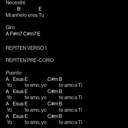
Nece
sité
B
E
Mi an
helo eres 
Tu
Giro
A
F#m7
C#m7
E
REPITEN VERSO 1
REPITEN PRE-CORO
Puente
A
Esus
E
C#m
B
 Yo 
te amo, yo 
te amo a Ti
A
Esus
E
C#m
B
 Yo 
te amo, yo 
te amo a Ti
A
Esus
E
C#m
B
 Yo 
te amo, yo 
te amo a Ti
A
Esus
E
C#m
B
 Yo 
te amo, yo 
te amo a Ti