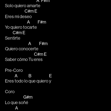
A
F#m
Solo quiero amar
te 
C#m
E
Eres mi de
seo 
A
F#m
Yo quiero to
carte 
C#m
E
Sen
tirte 
A
F#m
Quiero cono
certe 
C#m
E
Saber cómo Tu 
eres 
Pre-Coro
A
B
E
Eres 
todo lo 
que quiero 
y
Coro
G#m
Lo que so
ñé
A