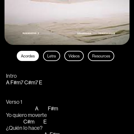
Acordes
Letra
Videos
Resources
Intro
A
F#m7
C#m7
E
Verso 1
A
F#m
Yo quiero mo
verte 
C#m
E
¿Quién 
lo hace? 