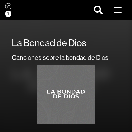
Navega
La Bondad de Dios
Canciones sobre la bondad de Dios