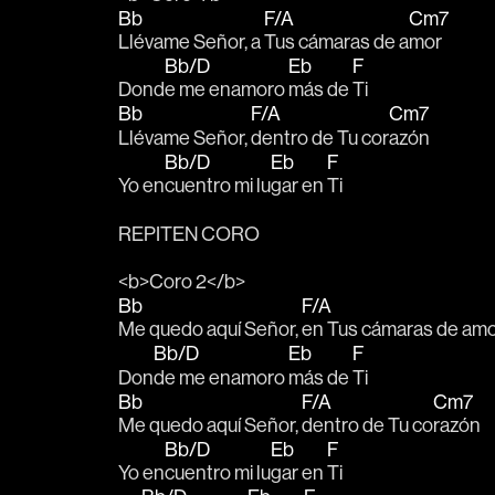
Bb
F/A
Cm7
Llévame Señor, a 
Tus cámaras de a
mor
Bb/D
Eb
F
Dond
e me enamoro 
más de 
Ti
Bb
F/A
Cm7
Llévame Señor, 
dentro de Tu cor
azón
Bb/D
Eb
F
Yo en
cuentro mi lu
gar en 
Ti
REPITEN CORO
<b>Coro 2</b>
Bb
F/A
Me quedo aquí Señor, 
en Tus cámaras de am
Bb/D
Eb
F
Don
de me enamoro 
más de 
Ti
Bb
F/A
Cm7
Me quedo aquí Señor, 
dentro de Tu co
razón
Bb/D
Eb
F
Yo en
cuentro mi lu
gar en 
Ti