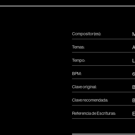
Compositor(es):
M
Temas:
A
Tempo:
L
BPM:
6
Clave original:
Clave recomendada:
Referencia de Escrituras:
E