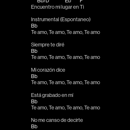
Bb/D
Eb
F
En
cuentro mi lu
gar en 
Ti
Instrumental (Espontaneo)
Bb
Te amo, Te amo, Te amo, Te amo
Siempre te diré
Bb
Te amo, Te amo, Te amo, Te amo
Mi corazón dice
Bb
Te amo, Te amo, Te amo, Te amo
Está grabado en mí
Bb
Te amo, Te amo, Te amo, Te amo
No me canso de decirte
Bb