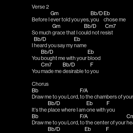
Verse 2
Gm
Bb/D
Eb
Before I 
ever told you yes, 
you 
chose me
Gm
Bb/D
Cm7
So much 
grace that I co
uld not re
sist
Bb/D
Eb
I 
heard you say my 
name
Bb/D
Eb
You 
bought me with your 
blood
Cm7
Bb/D
F
You 
made me 
desirable to 
you
Chorus
Bb
F/A
Draw me to you Lord, 
to the chambers of your
Bb/D
Eb
F
It's the 
place where I am 
one with 
you
Bb
F/A
C
Draw me to you Lord, 
to the center of your 
he
Bb/D
Eb
F