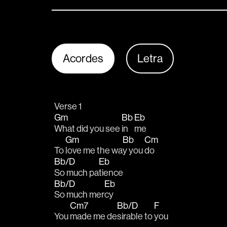
Acordes
Letra
Verse 1
Gm
Bb
Eb
What did you see 
in 
me
Gm
Bb
Cm
To 
love me the wa
y you 
do
Bb/D
Eb
So much pa
tience
Bb/D
Eb
So much mer
cy
Cm7
Bb/D
F
You 
made me de
sirable to 
you