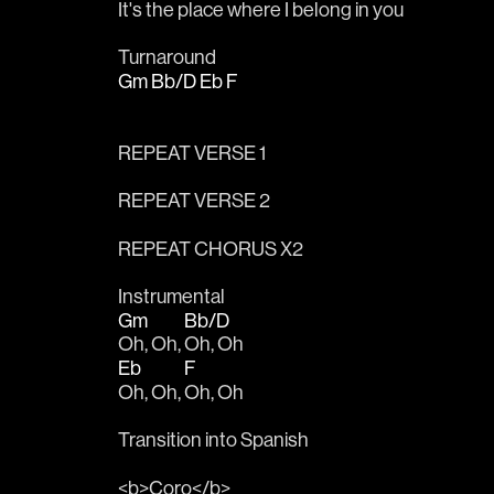
It's the 
place where I be
long in yo
u
Turnaround 
Gm
Bb/D
Eb
F
REPEAT VERSE 1
REPEAT VERSE 2
REPEAT CHORUS X2
Instrumental 
Gm
Bb/D
Oh, Oh, 
Oh, Oh
Eb
F
Oh, Oh, 
Oh, Oh
Transition into Spanish 
<b>Coro</b>